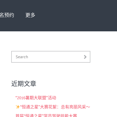
名预约
更多
近期文章
“2016暑期大联盟”活动
“恒通之星”大赛花絮：总有亮丽风采～
首届“恒通之星”学员驾驶技能大赛